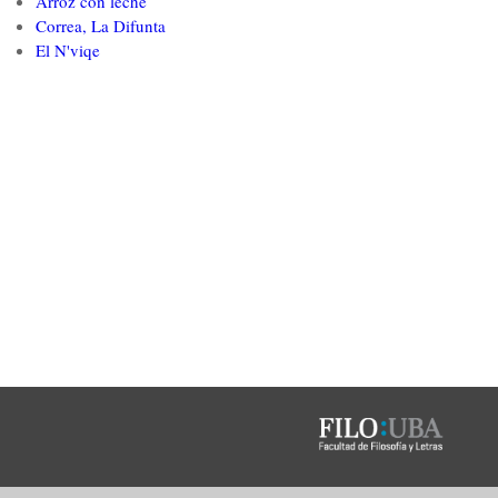
Arroz con leche
Correa, La Difunta
El N'viqe