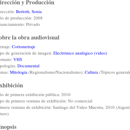
irección y Producción
rección:
Bertotti, Sonia
o de producción: 2008
nanciamiento: Privado
obre la obra audiovisual
traje:
Cortometraje
po de generación de imagen:
Electrónico analógico (video)
ormato:
VHS
pologías:
Documental
emas:
Mitología
(Regionalismo/Nacionalismo);
Cultura
(Tópicos general
xhibición
o de primera exhibición pública: 2010
po de primera ventana de exhibición: No comercial
imera ventana de exhibición: Santiago del Video Muestra, 2010 (Argenti
tero)
inopsis