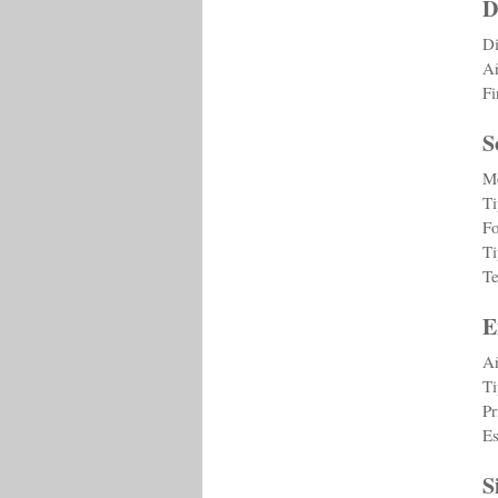
D
Di
Añ
Fi
S
Me
Ti
F
Ti
T
E
Añ
Ti
Pr
Es
S